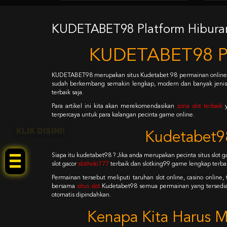
KUDETABET98 Platform Hiburan 
KUDETABET98 Pla
KUDETABET98 merupakan situs Kudetabet 98 permainan onlin
sudah berkembang semakin lengkap, modern dan banyak jenis. T
terbaik saja.
Para artikel ini kita akan merekomendasikan
zona slot terbaik
terpercaya untuk para kalangan pecinta game online.
KLIK DISINI!
Kudetabet98
Siapa itu kudetabet98 ? Jika anda merupakan pecinta situs slot 
slot gacor
slothoki777
terbaik dan slotking99 game lengkap terba
Permainan tersebut meliputi taruhan slot online, casino onlin
bersama
situs slot
Kudetabet98 semua permainan yang tersedia b
otomatis dipindahkan.
Kenapa Kita Harus M