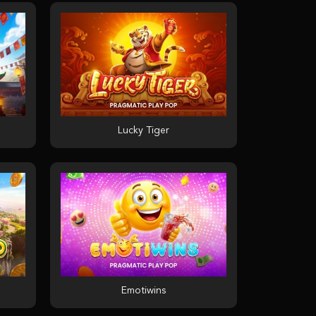
Lucky Tiger
e
Emotiwins