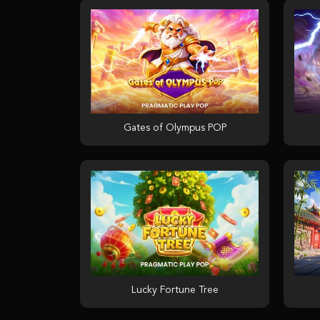
Gates of Olympus POP
Lucky Fortune Tree