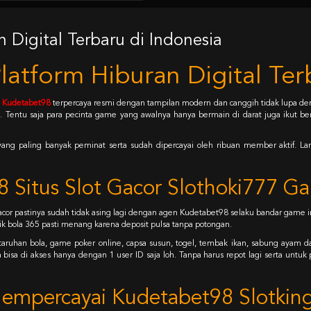
Digital Terbaru di Indonesia
tform Hiburan Digital Terb
e
Kudetabet98
terpercaya resmi dengan tampilan modern dan canggih tidak lupa den
entu saja para pecinta game yang awalnya hanya bermain di darat juga ikut ber
yang paling banyak peminat serta sudah dipercayai oleh ribuan member aktif. Lan
 Situs Slot Gacor Slothoki777 
gacor pastinya sudah tidak asing lagi dengan agen Kudetabet98 selaku bandar game in
ik bola 365 pasti menang karena deposit pulsa tanpa potongan.
e, taruhan bola, game poker online, capsa susun, togel, tembak ikan, sabung ayam 
isa di akses hanya dengan 1 user ID saja loh. Tanpa harus repot lagi serta unt
empercayai Kudetabet98 Slotking