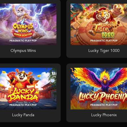
Olympus Wins
Lucky Tiger 1000
Lucky Panda
Lucky Phoenix