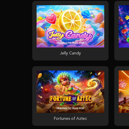
Jelly Candy
Fortunes of Aztec