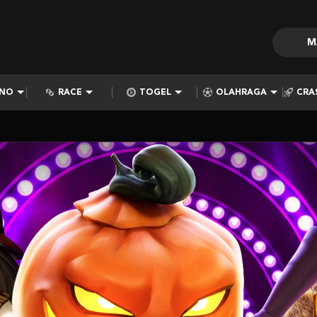
M
INO
RACE
TOGEL
OLAHRAGA
CRA