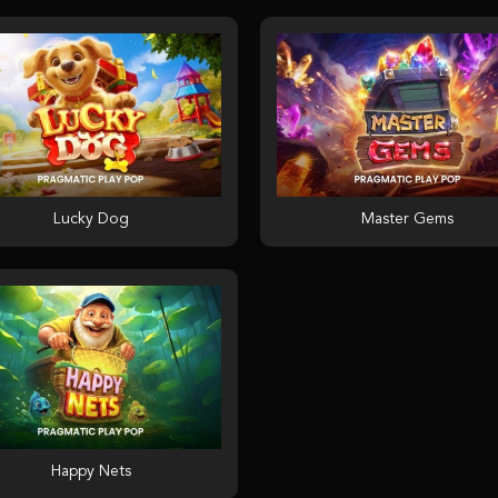
Lucky Dog
Master Gems
Happy Nets