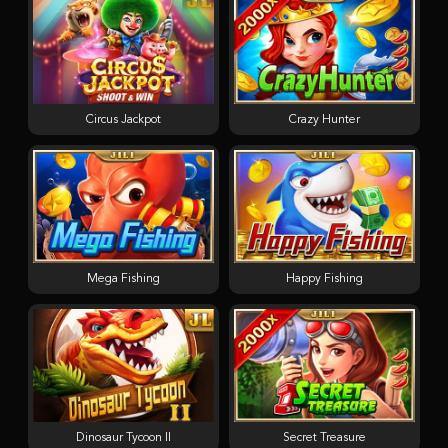
Circus Jackpot
Crazy Hunter
Mega Fishing
Happy Fishing
Dinosaur Tycoon II
Secret Treasure