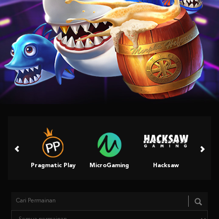
Pragmatic Play
MicroGaming
Hacksaw
King