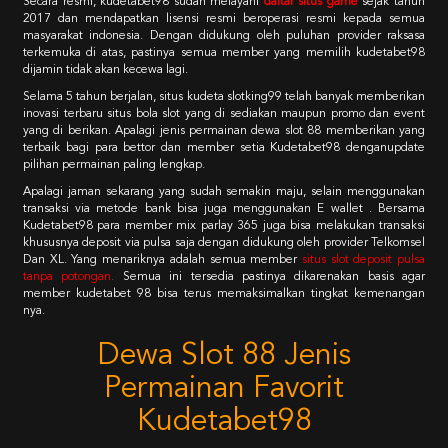
Secara resmi, kudetabet98 sudah melayani
daftar situs game
sejak tahun
2017 dan mendapatkan lisensi resmi beroperasi resmi kepada semua
masyarakat indonesia. Dengan didukung oleh puluhan provider raksasa
terkemuka di atas, pastinya semua member yang memilih kudetabet98
dijamin tidak akan kecewa lagi.
Selama 5 tahun berjalan, situs kudeta slotking99 telah banyak memberikan
inovasi terbaru situs bola slot yang di sediakan maupun promo dan event
yang di berikan. Apalagi jenis permainan dewa slot 88 memberikan yang
terbaik bagi para bettor dan member setia Kudetabet98 denganupdate
pilihan permainan paling lengkap.
Apalagi jaman sekarang yang sudah semakin maju, selain menggunakan
transaksi via metode bank bisa juga menggunakan E wallet . Bersama
Kudetabet98 para member mix parlay 365 juga bisa melakukan transaksi
khususnya deposit via pulsa saja dengan didukung oleh provider Telkomsel
Dan XL. Yang menariknya adalah semua member
situs slot deposit pulsa
tanpa potongan
.
Semua ini tersedia pastinya dikarenakan basis agar
member kudetabet 98 bisa terus memaksimalkan tingkat kemenangan
nya.
Dewa Slot 88 Jenis
Permainan Favorit
Kudetabet98