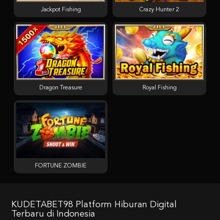
Jackpot Fishing
Crazy Hunter 2
Dragon Treasure
Royal Fishing
FORTUNE ZOMBIE
KUDETABET98 Platform Hiburan Digital
Terbaru di Indonesia