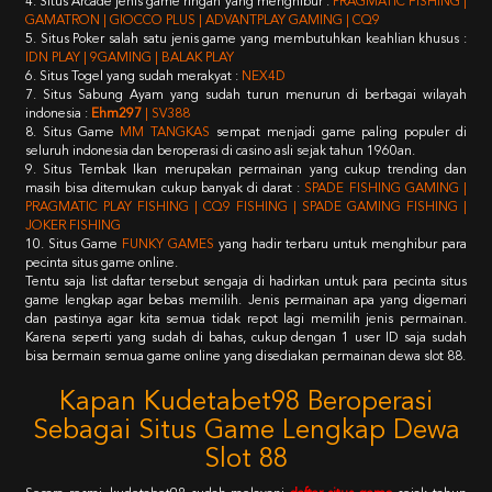
4. Situs Arcade jenis game ringan yang menghibur :
PRAGMATIC FISHING |
GAMATRON | GIOCCO PLUS | ADVANTPLAY GAMING | CQ9
5. Situs Poker salah satu jenis game yang membutuhkan keahlian khusus :
IDN PLAY | 9GAMING | BALAK PLAY
6. Situs Togel yang sudah merakyat :
NEX4D
7. Situs Sabung Ayam yang sudah turun menurun di berbagai wilayah
indonesia :
Ehm297
| SV388
8. Situs Game
MM TANGKAS
sempat menjadi game paling populer di
seluruh indonesia dan beroperasi di casino asli sejak tahun 1960an.
9. Situs Tembak Ikan merupakan permainan yang cukup trending dan
masih bisa ditemukan cukup banyak di darat :
SPADE FISHING GAMING |
PRAGMATIC PLAY FISHING | CQ9 FISHING | SPADE GAMING FISHING |
JOKER FISHING
10. Situs Game
FUNKY GAMES
yang hadir terbaru untuk menghibur para
pecinta situs game online.
Tentu saja list daftar tersebut sengaja di hadirkan untuk para pecinta situs
game lengkap agar bebas memilih. Jenis permainan apa yang digemari
dan pastinya agar kita semua tidak repot lagi memilih jenis permainan.
Karena seperti yang sudah di bahas, cukup dengan 1 user ID saja sudah
bisa bermain semua game online yang disediakan permainan dewa slot 88.
Kapan Kudetabet98 Beroperasi
Sebagai Situs Game Lengkap Dewa
Slot 88