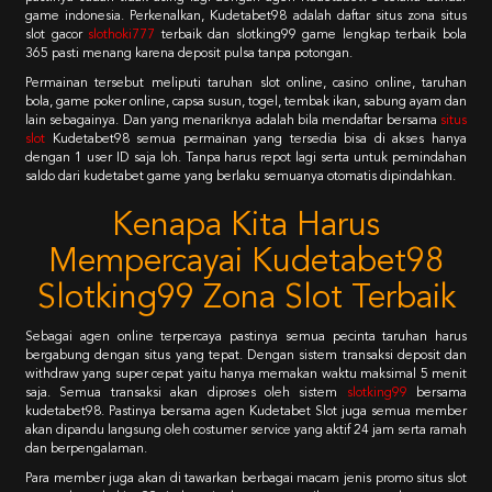
game indonesia. Perkenalkan, Kudetabet98 adalah daftar situs zona situs
slot gacor
slothoki777
terbaik dan slotking99 game lengkap terbaik bola
365 pasti menang karena deposit pulsa tanpa potongan.
Permainan tersebut meliputi taruhan slot online, casino online, taruhan
bola, game poker online, capsa susun, togel, tembak ikan, sabung ayam dan
lain sebagainya. Dan yang menariknya adalah bila mendaftar bersama
situs
slot
Kudetabet98 semua permainan yang tersedia bisa di akses hanya
dengan 1 user ID saja loh. Tanpa harus repot lagi serta untuk pemindahan
saldo dari kudetabet game yang berlaku semuanya otomatis dipindahkan.
Kenapa Kita Harus
Mempercayai Kudetabet98
Slotking99 Zona Slot Terbaik
Sebagai agen online terpercaya pastinya semua pecinta taruhan harus
bergabung dengan situs yang tepat. Dengan sistem transaksi deposit dan
withdraw yang super cepat yaitu hanya memakan waktu maksimal 5 menit
saja. Semua transaksi akan diproses oleh sistem
slotking99
bersama
kudetabet98. Pastinya bersama agen Kudetabet Slot juga semua member
akan dipandu langsung oleh costumer service yang aktif 24 jam serta ramah
dan berpengalaman.
Para member juga akan di tawarkan berbagai macam jenis promo situs slot