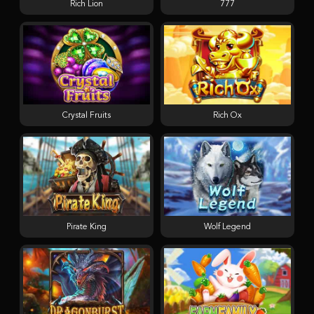
Rich Lion
777
Crystal Fruits
Rich Ox
Pirate King
Wolf Legend