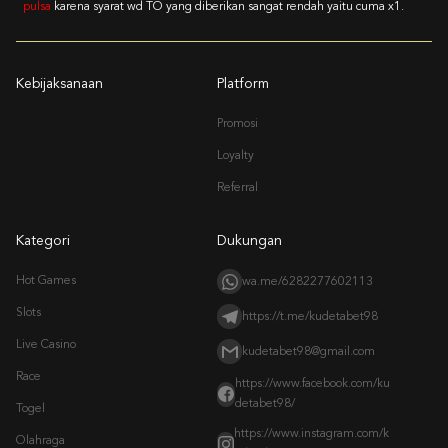
pulsa
karena syarat wd TO yang diberikan sangat rendah yaitu cuma x1.
Kebijaksanaan
Platform
Promosi
Loyalty
Referral
Kategori
Dukungan
Hot Games
wa.me/6282277602113
Slots
https://t.me/kudetabet98
Live Casino
kudetabet98@gmail.com
Race
https://www.facebook.com/ku
detabet98/
Togel
https://www.instagram.com/k
Olahraga