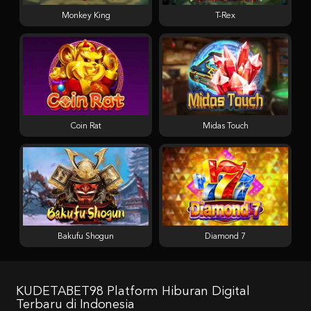
Monkey King
T-Rex
Coin Rat
Midas Touch
Bakufu Shogun
Diamond 7
KUDETABET98 Platform Hiburan Digital
Terbaru di Indonesia