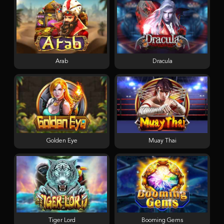
Arab
Dracula
Golden Eye
Muay Thai
Tiger Lord
Booming Gems