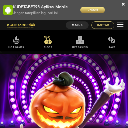
×
KUDETABET98 Aplikasi Mobile
UNDUH
Jangan tampilkan lagi hari ini
MASUK
DAFTAR
HOT GAMES
SLOTS
LIVE CASINO
RACE
;;