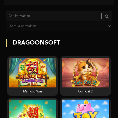
DRAGOONSOFT
Mahjong Win
Coin Cat 2