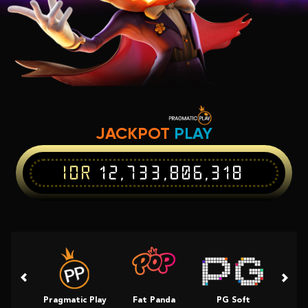
JACKPOT
PLAY
IDR
12,733,806,318
Pragmatic Play
Fat Panda
PG Soft
Slot