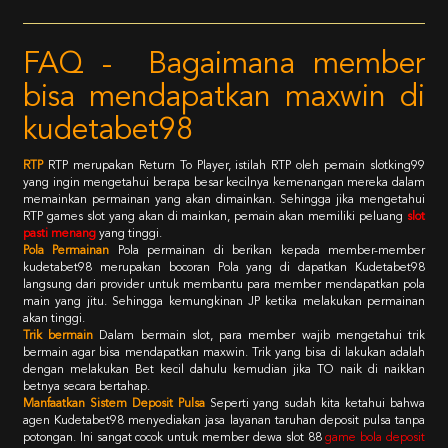
FAQ - Bagaimana member
bisa mendapatkan maxwin di
kudetabet98
RTP
RTP merupakan Return To Player, istilah RTP oleh pemain slotking99
yang ingin mengetahui berapa besar kecilnya kemenangan mereka dalam
memainkan permainan yang akan dimainkan. Sehingga jika mengetahui
RTP games slot yang akan di mainkan, pemain akan memiliki peluang
slot
pasti menang
yang tinggi.
Pola Permainan
Pola permainan di berikan kepada member-member
kudetabet98 merupakan bocoran Pola yang di dapatkan Kudetabet98
langsung dari provider untuk membantu para member mendapatkan pola
main yang jitu. Sehingga kemungkinan JP ketika melakukan permainan
akan tinggi.
Trik bermain
Dalam bermain slot, para member wajib mengetahui trik
bermain agar bisa mendapatkan maxwin. Trik yang bisa di lakukan adalah
dengan melakukan Bet kecil dahulu kemudian jika TO naik di naikkan
betnya secara bertahap.
Manfaatkan Sistem Deposit Pulsa
Seperti yang sudah kita ketahui bahwa
agen Kudetabet98 menyediakan jasa layanan taruhan deposit pulsa tanpa
potongan. Ini sangat cocok untuk member dewa slot 88
game bola deposit