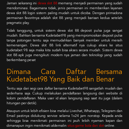
Jaman sekarang ini
dewa slot 88
memang menjadi permainan yang sudah
mendominasi. Bagaimana tidak, jenis permainan ini memberikan layanan
dewa slot 88 login sistem paling mudah untuk dicoba. Dengan primadona
permainan favoritnya adalah slot 88 yang menjadi barisan kedua setelah
pragmatic play.
Tidak tanggung, untuk sistem dewa slot 88 deposit pulsa juga sangat
mudah. Bahkan bersama Kudetabet98 yang mempromosikan deposit pulsa
tanpa potongan tentu saja memudahkan banyak member untuk meraih
kemenangan. Dewa slot 88 link alternatif nya cukup akses ke situs
kudetabet 98 saja maka kita sudah bisa akses secara mudah. Sistem dewa
slot 88 apk juga mengikuti modern nya jaman dan teknologi yang sudah
berkembang pesat
Dimana Cara Daftar Bersama
Kudetabet98 Yang Baik dan Benar
Tentu saja dari segi cara daftar bersama Kudetabet98 sangatlah mudah dan
sederhana saja. Cukup melakukan pendaftaran langsung dari website di
kolom pendaftaran. Maka user id akan langsung siap saat itu juga (dalam
hitungan per detik).
Ataupun untuk lebih efisien bisa melalui Livechat, Whatsapp, Telegram dan
Email pastinya didukung service selama 1x24 jam nonstop. Kepada anda
sehingga bisa menikmati permainan ini jauh lebih nyaman kapan dan
dimanapun ingin menikmati aldernalin
situs game bola dan slot
online.