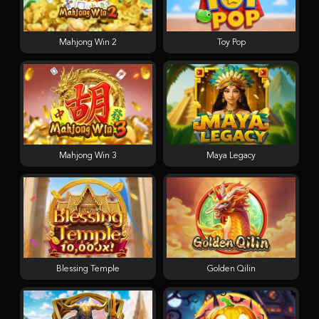
Mahjong Win 2
Toy Pop
Mahjong Win 3
Maya Legacy
Blessing Temple
Golden Qilin