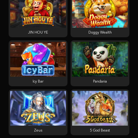
JIN HOU YE
Doggy Wealth
Icy Bar
Pandaria
Zeus
5 God Beast