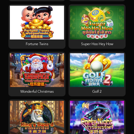
Fortune Twins
Super Hoo Hey How
Wonderful Christmas
Golf 2