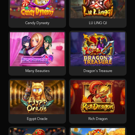
Candy Dynasty
LU LING QI
Many Beauties
Dragon's Treasure
Egypt Oracle
Rich Dragon