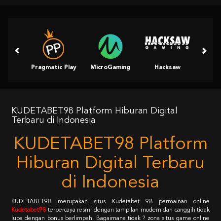
Pragmatic Play
MicroGaming
Hacksaw
King
KUDETABET98 Platform Hiburan Digital
Terbaru di Indonesia
KUDETABET98 Platform
Hiburan Digital Terbaru
di Indonesia
KUDETABET98 merupakan situs Kudetabet 98 permainan online
Kudetabet98
terpercaya resmi dengan tampilan modern dan canggih tidak
lupa dengan bonus berlimpah. Bagaimana tidak ? zona situs game online