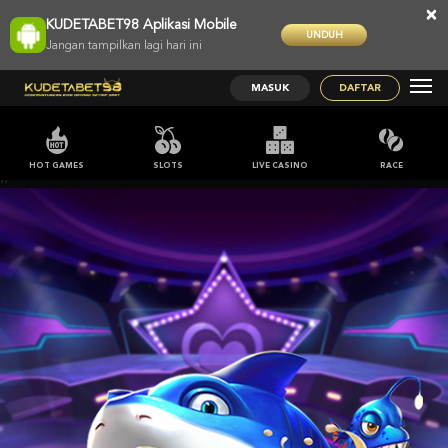
×
KUDETABET98 Aplikasi Mobile
UNDUH
Jangan tampilkan lagi hari ini
MASUK
DAFTAR
HOT GAMES
SLOTS
LIVE CASINO
RACE
;;