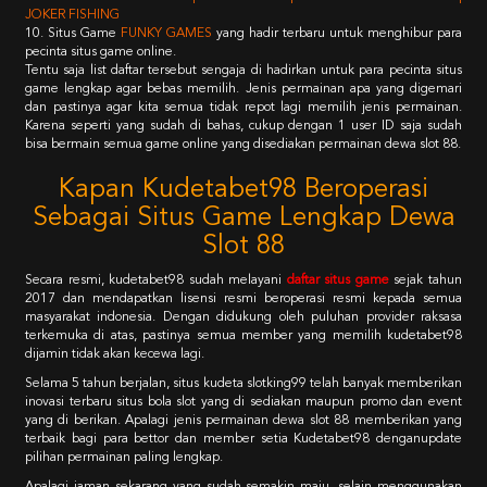
JOKER FISHING
10. Situs Game
FUNKY GAMES
yang hadir terbaru untuk menghibur para
pecinta situs game online.
Tentu saja list daftar tersebut sengaja di hadirkan untuk para pecinta situs
game lengkap agar bebas memilih. Jenis permainan apa yang digemari
dan pastinya agar kita semua tidak repot lagi memilih jenis permainan.
Karena seperti yang sudah di bahas, cukup dengan 1 user ID saja sudah
bisa bermain semua game online yang disediakan permainan dewa slot 88.
Kapan Kudetabet98 Beroperasi
Sebagai Situs Game Lengkap Dewa
Slot 88
Secara resmi, kudetabet98 sudah melayani
daftar situs game
sejak tahun
2017 dan mendapatkan lisensi resmi beroperasi resmi kepada semua
masyarakat indonesia. Dengan didukung oleh puluhan provider raksasa
terkemuka di atas, pastinya semua member yang memilih kudetabet98
dijamin tidak akan kecewa lagi.
Selama 5 tahun berjalan, situs kudeta slotking99 telah banyak memberikan
inovasi terbaru situs bola slot yang di sediakan maupun promo dan event
yang di berikan. Apalagi jenis permainan dewa slot 88 memberikan yang
terbaik bagi para bettor dan member setia Kudetabet98 denganupdate
pilihan permainan paling lengkap.
Apalagi jaman sekarang yang sudah semakin maju, selain menggunakan