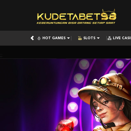
HOT GAMES
SLOTS
LIVE CAS
;;