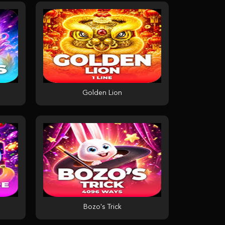
Golden Lion
Bozo's Trick