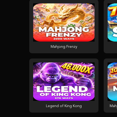
Mahjong Frenzy
Legend of King Kong
Mahj