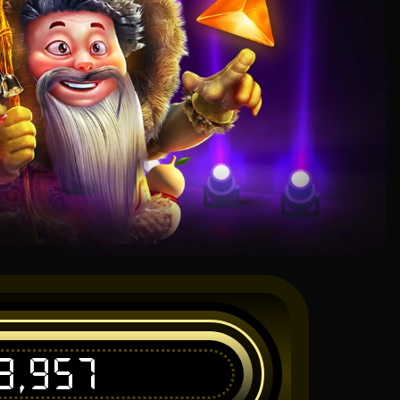
38,957