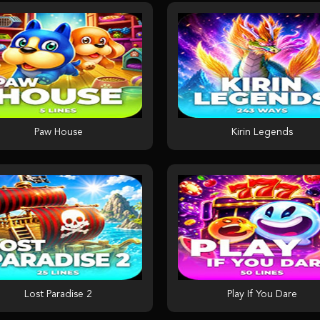
Paw House
Kirin Legends
Lost Paradise 2
Play If You Dare