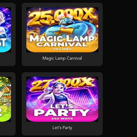
Magic Lamp Carnival
Let's Party