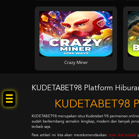
Crazy Miner
KLIK DISINI!
KUDETABET98 Platform Hiburan 
KUDETABET98 Pla
KUDETABET98 merupakan situs Kudetabet 98 permainan onlin
sudah berkembang semakin lengkap, modern dan banyak jenis. T
terbaik saja.
Para artikel ini kita akan merekomendasikan
zona slot terbaik