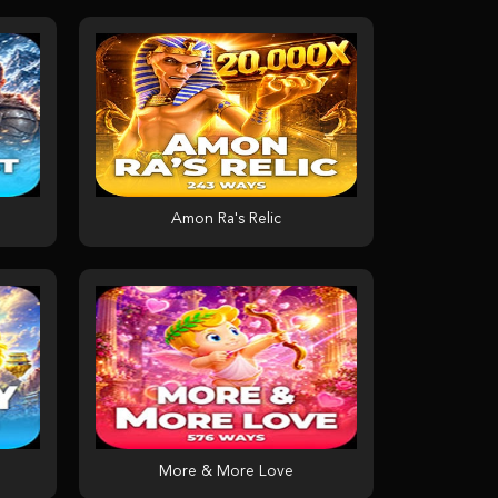
Amon Ra's Relic
More & More Love