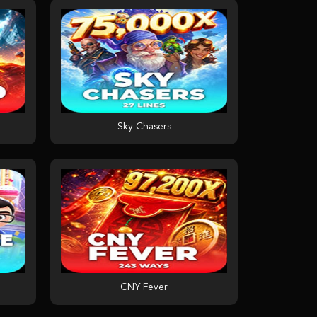
Sky Chasers
CNY Fever