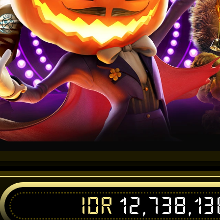
IDR
12,738,1