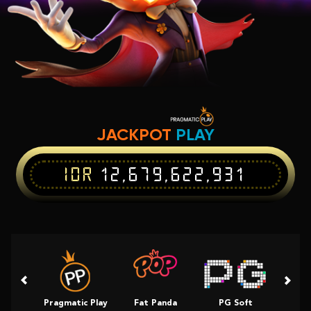
JACKPOT
PLAY
IDR
12,679,622,931
Pragmatic Play
Fat Panda
PG Soft
Slot