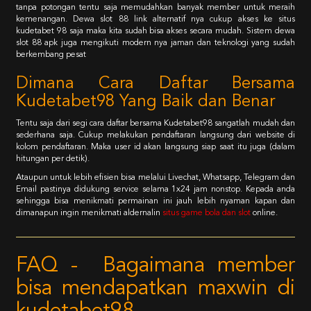
tanpa potongan tentu saja memudahkan banyak member untuk meraih
kemenangan. Dewa slot 88 link alternatif nya cukup akses ke situs
kudetabet 98 saja maka kita sudah bisa akses secara mudah. Sistem dewa
slot 88 apk juga mengikuti modern nya jaman dan teknologi yang sudah
berkembang pesat
Dimana Cara Daftar Bersama
Kudetabet98 Yang Baik dan Benar
Tentu saja dari segi cara daftar bersama Kudetabet98 sangatlah mudah dan
sederhana saja. Cukup melakukan pendaftaran langsung dari website di
kolom pendaftaran. Maka user id akan langsung siap saat itu juga (dalam
hitungan per detik).
Ataupun untuk lebih efisien bisa melalui Livechat, Whatsapp, Telegram dan
Email pastinya didukung service selama 1x24 jam nonstop. Kepada anda
sehingga bisa menikmati permainan ini jauh lebih nyaman kapan dan
dimanapun ingin menikmati aldernalin
situs game bola dan slot
online.
FAQ - Bagaimana member
bisa mendapatkan maxwin di