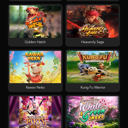
Golden Hatch
Heavenly Sage
Kawaii Neko
Kung Fu Warrior