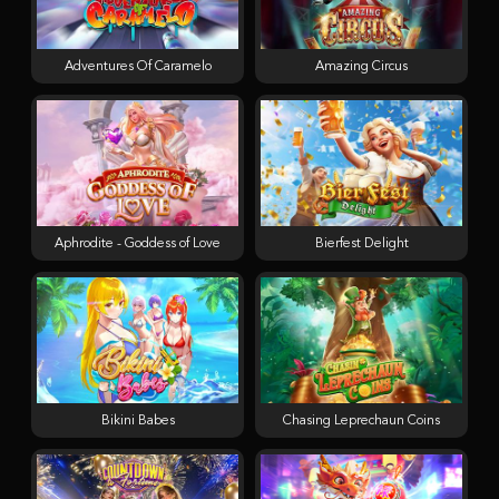
Adventures Of Caramelo
Amazing Circus
Aphrodite - Goddess of Love
Bierfest Delight
Bikini Babes
Chasing Leprechaun Coins