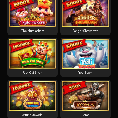
The Nutcrackers
Ranger Showdown
Rich Cai Shen
Yeti Boom
Fortune Jewels II
Roma