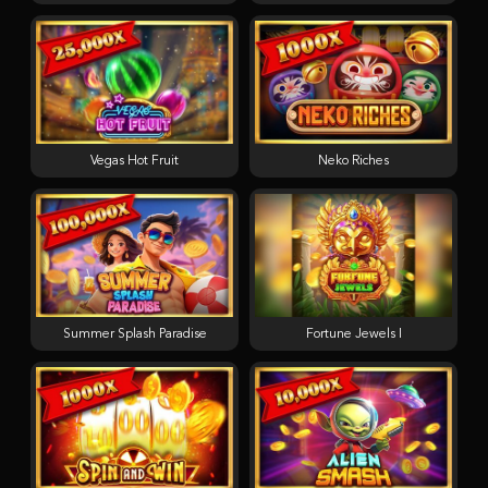
Vegas Hot Fruit
Neko Riches
Summer Splash Paradise
Fortune Jewels I