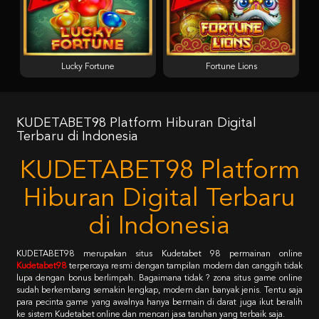
Lucky Fortune
Fortune Lions
KUDETABET98 Platform Hiburan Digital
Terbaru di Indonesia
KUDETABET98 Platform
Hiburan Digital Terbaru
di Indonesia
KUDETABET98 merupakan situs Kudetabet 98 permainan online
Kudetabet98
terpercaya resmi dengan tampilan modern dan canggih tidak
lupa dengan bonus berlimpah. Bagaimana tidak ? zona situs game online
sudah berkembang semakin lengkap, modern dan banyak jenis. Tentu saja
para pecinta game yang awalnya hanya bermain di darat juga ikut beralih
ke sistem Kudetabet online dan mencari jasa taruhan yang terbaik saja.