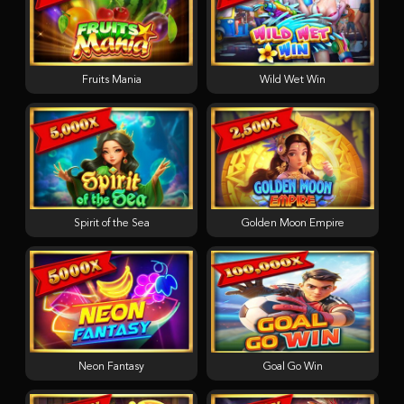
Fruits Mania
Wild Wet Win
Spirit of the Sea
Golden Moon Empire
Neon Fantasy
Goal Go Win