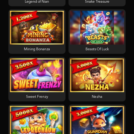
Legend of Nian
Snake Treasure
Mining Bonanza
Beasts Of Luck
Sweet Frenzy
Nezha