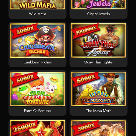
Wild Mafia
City of Jewels
Caribbean Riches
Muay Thai Fighter
Farm Of Fortune
The Maya Myth