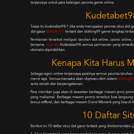
terpercaya untuk para kalangan pecinta game online.
Kudetabet98
Siapa itu kudetabet98 ? Jika anda merupakan pecinta situs slot 
slot gacor
slothoki777
terbaik dan slotking99 game lengkap terba
Permainan tersebut meliputi taruhan slot online, casino onlin
bersama
situs slot
Kudetabet98 semua permainan yang tersedia b
otomatis dipindahkan.
Kenapa Kita Harus M
Sebagai agen online terpercaya pastinya semua pecinta taruhan
menit saja. Semua transaksi akan diproses oleh sistem
slotking9
serta ramah dan berpengalaman.
Para member juga akan di tawarkan berbagai macam jenis prom
yang maksimal. Berbagai macam promo tersebut bisa langsung
bonus refferal, dan berbagai macam Event Menarik yang bisa di kl
10 Daftar Si
Berikut ini 10 daftar situs slot gacor terbaik yang direkomendasi 