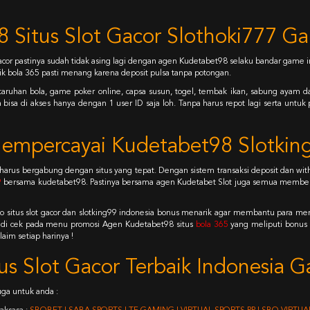
 Situs Slot Gacor Slothoki777 
gacor pastinya sudah tidak asing lagi dengan agen Kudetabet98 selaku bandar game in
ik bola 365 pasti menang karena deposit pulsa tanpa potongan.
e, taruhan bola, game poker online, capsa susun, togel, tembak ikan, sabung ayam 
isa di akses hanya dengan 1 user ID saja loh. Tanpa harus repot lagi serta unt
empercayai Kudetabet98 Slotking
 harus bergabung dengan situs yang tepat. Dengan sistem transaksi deposit dan 
9
bersama kudetabet98. Pastinya bersama agen Kudetabet Slot juga semua member 
o situs slot gacor dan slotking99 indonesia bonus menarik agar membantu para
 di cek pada menu promosi Agen Kudetabet98 situs
bola 365
yang meliputi bonus
aim setiap harinya !
tus Slot Gacor Terbaik Indonesia
juga untuk anda :