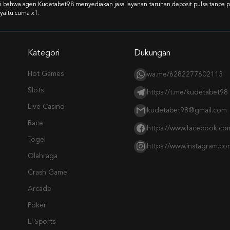
ui bahwa agen Kudetabet98 menyediakan jasa layanan taruhan deposit pulsa tanpa p
yaitu cuma x1.
Kategori
Dukungan
Hot Games
wa.me/6282277602113
Slots
https://t.me/kudetabet98
Live Casino
kudetabet98@gmail.com
Race
https://www.facebook.co
Togel
https://www.instagram.c
Olahraga
Crash Game
Arcade
Poker
E-Sports