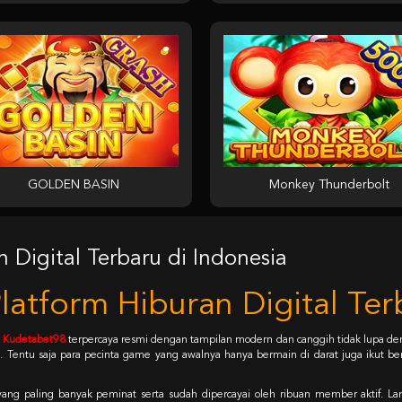
GOLDEN BASIN
Monkey Thunderbolt
Digital Terbaru di Indonesia
tform Hiburan Digital Terb
e
Kudetabet98
terpercaya resmi dengan tampilan modern dan canggih tidak lupa den
entu saja para pecinta game yang awalnya hanya bermain di darat juga ikut ber
yang paling banyak peminat serta sudah dipercayai oleh ribuan member aktif. Lan