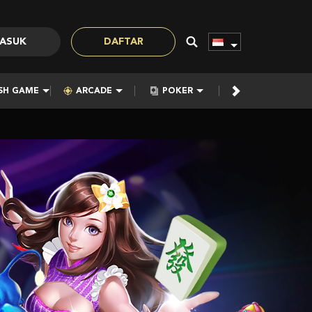
ASUK
DAFTAR
SH GAME
ARCADE
POKER
E-SPORTS