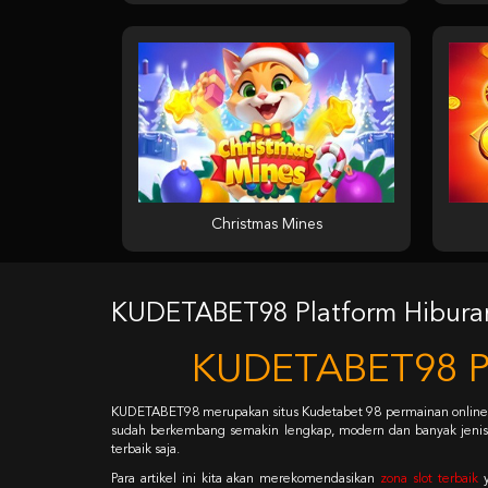
Christmas Mines
KUDETABET98 Platform Hiburan 
KUDETABET98 Pla
KUDETABET98 merupakan situs Kudetabet 98 permainan onlin
sudah berkembang semakin lengkap, modern dan banyak jenis. T
terbaik saja.
Para artikel ini kita akan merekomendasikan
zona slot terbaik