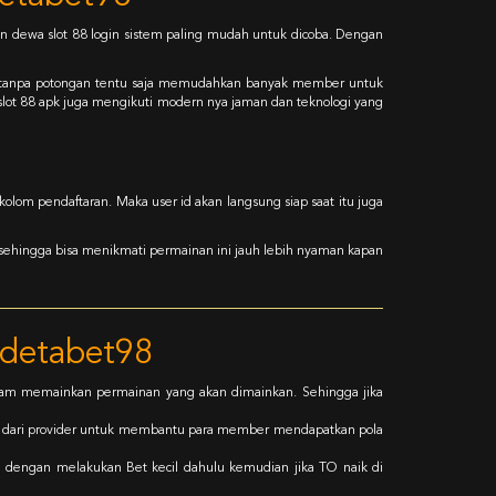
 dewa slot 88 login sistem paling mudah untuk dicoba. Dengan
a tanpa potongan tentu saja memudahkan banyak member untuk
 slot 88 apk juga mengikuti modern nya jaman dan teknologi yang
olom pendaftaran. Maka user id akan langsung siap saat itu juga
 sehingga bisa menikmati permainan ini jauh lebih nyaman kapan
udetabet98
alam memainkan permainan yang akan dimainkan. Sehingga jika
g dari provider untuk membantu para member mendapatkan pola
h dengan melakukan Bet kecil dahulu kemudian jika TO naik di