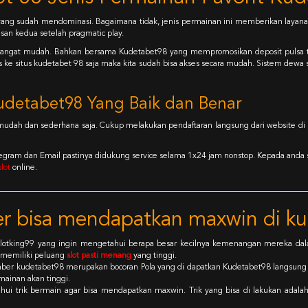
g sudah mendominasi. Bagaimana tidak, jenis permainan ini memberikan layanan
san kedua setelah pragmatic play.
uga sangat mudah. Bahkan bersama Kudetabet98 yang mempromosikan deposit puls
s ke situs kudetabet 98 saja maka kita sudah bisa akses secara mudah. Sistem dewa
udetabet98 Yang Baik dan Benar
 mudah dan sederhana saja. Cukup melakukan pendaftaran langsung dari website di k
Telegram dan Email pastinya didukung service selama 1x24 jam nonstop. Kepada anda
lot
online.
 bisa mendapatkan maxwin di k
n slotking99 yang ingin mengetahui berapa besar kecilnya kemenangan mereka d
 memiliki peluang
slot pasti menang
yang tinggi.
ber kudetabet98 merupakan bocoran Pola yang di dapatkan Kudetabet98 langsun
ainan akan tinggi.
ui trik bermain agar bisa mendapatkan maxwin. Trik yang bisa di lakukan adala