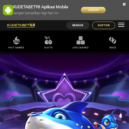
×
KUDETABET98 Aplikasi Mobile
UNDUH
Jangan tampilkan lagi hari ini
MASUK
DAFTAR
HOT GAMES
SLOTS
LIVE CASINO
RACE
;;