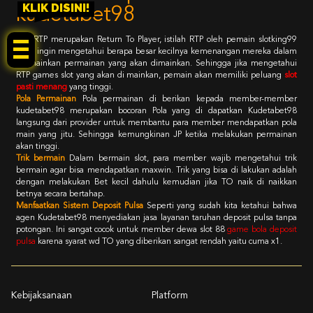
KLIK DISINI!
kudetabet98
RTP
RTP merupakan Return To Player, istilah RTP oleh pemain slotking99
yang ingin mengetahui berapa besar kecilnya kemenangan mereka dalam
memainkan permainan yang akan dimainkan. Sehingga jika mengetahui
RTP games slot yang akan di mainkan, pemain akan memiliki peluang
slot
pasti menang
yang tinggi.
Pola Permainan
Pola permainan di berikan kepada member-member
kudetabet98 merupakan bocoran Pola yang di dapatkan Kudetabet98
langsung dari provider untuk membantu para member mendapatkan pola
main yang jitu. Sehingga kemungkinan JP ketika melakukan permainan
akan tinggi.
Trik bermain
Dalam bermain slot, para member wajib mengetahui trik
bermain agar bisa mendapatkan maxwin. Trik yang bisa di lakukan adalah
dengan melakukan Bet kecil dahulu kemudian jika TO naik di naikkan
betnya secara bertahap.
Manfaatkan Sistem Deposit Pulsa
Seperti yang sudah kita ketahui bahwa
agen Kudetabet98 menyediakan jasa layanan taruhan deposit pulsa tanpa
potongan. Ini sangat cocok untuk member dewa slot 88
game bola deposit
pulsa
karena syarat wd TO yang diberikan sangat rendah yaitu cuma x1.
Kebijaksanaan
Platform