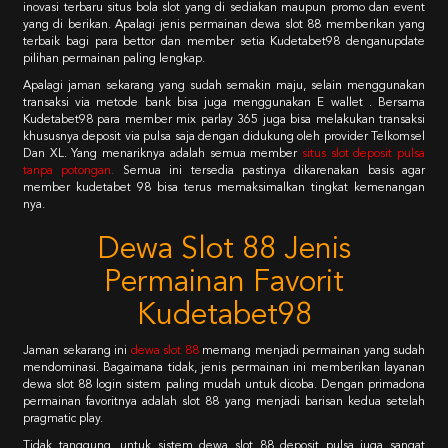
inovasi terbaru situs bola slot yang di sediakan maupun promo dan event
yang di berikan. Apalagi jenis permainan dewa slot 88 memberikan yang
terbaik bagi para bettor dan member setia Kudetabet98 denganupdate
pilihan permainan paling lengkap.
Apalagi jaman sekarang yang sudah semakin maju, selain menggunakan
transaksi via metode bank bisa juga menggunakan E wallet . Bersama
Kudetabet98 para member mix parlay 365 juga bisa melakukan transaksi
khususnya deposit via pulsa saja dengan didukung oleh provider Telkomsel
Dan XL. Yang menariknya adalah semua member
situs slot deposit pulsa
tanpa potongan
.
Semua ini tersedia pastinya dikarenakan basis agar
member kudetabet 98 bisa terus memaksimalkan tingkat kemenangan
nya.
Dewa Slot 88 Jenis
Permainan Favorit
Kudetabet98
Jaman sekarang ini
dewa slot 88
memang menjadi permainan yang sudah
mendominasi. Bagaimana tidak, jenis permainan ini memberikan layanan
dewa slot 88 login sistem paling mudah untuk dicoba. Dengan primadona
permainan favoritnya adalah slot 88 yang menjadi barisan kedua setelah
pragmatic play.
Tidak tanggung, untuk sistem dewa slot 88 deposit pulsa juga sangat