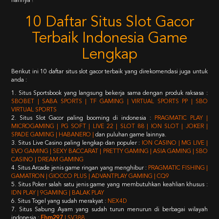
harinya !
10 Daftar Situs Slot Gacor
Terbaik Indonesia Game
Lengkap
Berikut ini 10 daftar situs slot gacor terbaik yang direkomendasi juga untuk
anda :
1. Situs Sportsbook yang langsung bekerja sama dengan produk raksasa :
SBOBET | SABA SPORTS | TF GAMING | VIRTUAL SPORTS PP | SBO
VIRTUAL SPORTS
2. Situs Slot Gacor paling booming di indonesia :
PRAGMATIC PLAY |
MICROGAMING | PG SOFT | LIVE 22 | SLOT 88 | ION SLOT | JOKER |
SPADE GAMING | HABANERO |
dan puluhan game lainnya.
3. Situs Live Casino paling lengkap dan populer :
ION CASINO | MG LIVE |
EVO GAMING | SEXY BACCARAT | PRETTY GAMING | ASIA GAMING | SBO
CASINO | DREAM GAMING
4. Situs Arcade jenis game ringan yang menghibur :
PRAGMATIC FISHING |
GAMATRON | GIOCCO PLUS | ADVANTPLAY GAMING | CQ9
5. Situs Poker salah satu jenis game yang membutuhkan keahlian khusus :
IDN PLAY | 9GAMING | BALAK PLAY
6. Situs Togel yang sudah merakyat :
NEX4D
7. Situs Sabung Ayam yang sudah turun menurun di berbagai wilayah
indonesia :
Ehm297
| SV388