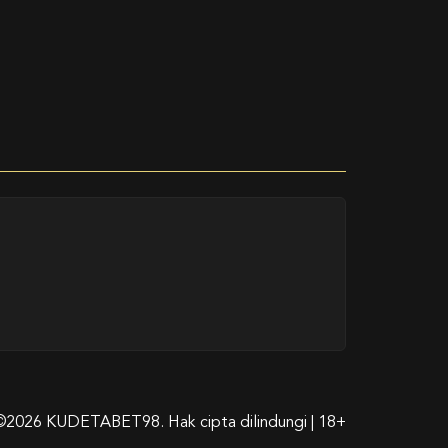
©2026 KUDETABET98. Hak cipta dilindungi | 18+