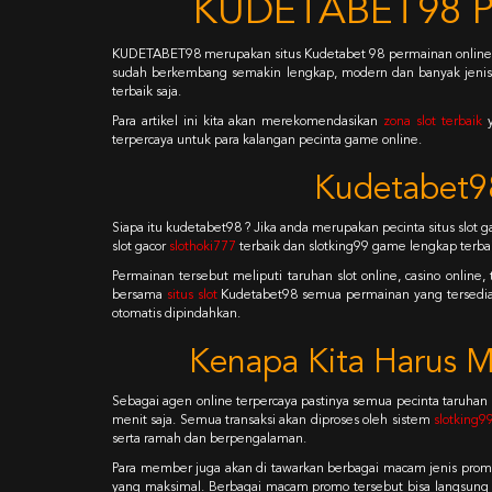
KUDETABET98 Pla
KUDETABET98 merupakan situs Kudetabet 98 permainan onlin
sudah berkembang semakin lengkap, modern dan banyak jenis. T
terbaik saja.
Para artikel ini kita akan merekomendasikan
zona slot terbaik
terpercaya untuk para kalangan pecinta game online.
Kudetabet98
Siapa itu kudetabet98 ? Jika anda merupakan pecinta situs slot 
slot gacor
slothoki777
terbaik dan slotking99 game lengkap terba
Permainan tersebut meliputi taruhan slot online, casino onlin
bersama
situs slot
Kudetabet98 semua permainan yang tersedia b
otomatis dipindahkan.
Kenapa Kita Harus M
Sebagai agen online terpercaya pastinya semua pecinta taruhan
menit saja. Semua transaksi akan diproses oleh sistem
slotking9
serta ramah dan berpengalaman.
Para member juga akan di tawarkan berbagai macam jenis prom
yang maksimal. Berbagai macam promo tersebut bisa langsung