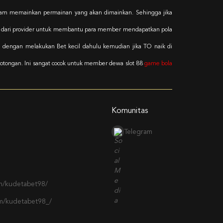
alam memainkan permainan yang akan dimainkan. Sehingga jika
g dari provider untuk membantu para member mendapatkan pola
h dengan melakukan Bet kecil dahulu kemudian jika TO naik di
otongan. Ini sangat cocok untuk member dewa slot 88
game bola
Komunitas
Telegram
m/kudetabet98/
om/kudetabet98_/