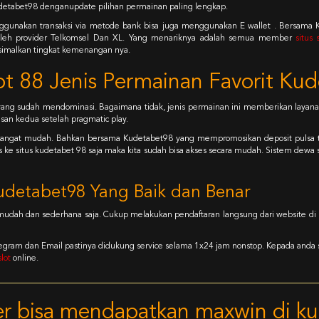
detabet98 denganupdate pilihan permainan paling lengkap.
ggunakan transaksi via metode bank bisa juga menggunakan E wallet . Bersama
g oleh provider Telkomsel Dan XL. Yang menariknya adalah semua member
situs
simalkan tingkat kemenangan nya.
t 88 Jenis Permainan Favorit Ku
g sudah mendominasi. Bagaimana tidak, jenis permainan ini memberikan layanan
san kedua setelah pragmatic play.
uga sangat mudah. Bahkan bersama Kudetabet98 yang mempromosikan deposit puls
s ke situs kudetabet 98 saja maka kita sudah bisa akses secara mudah. Sistem dewa
udetabet98 Yang Baik dan Benar
 mudah dan sederhana saja. Cukup melakukan pendaftaran langsung dari website di k
Telegram dan Email pastinya didukung service selama 1x24 jam nonstop. Kepada anda
lot
online.
 bisa mendapatkan maxwin di k