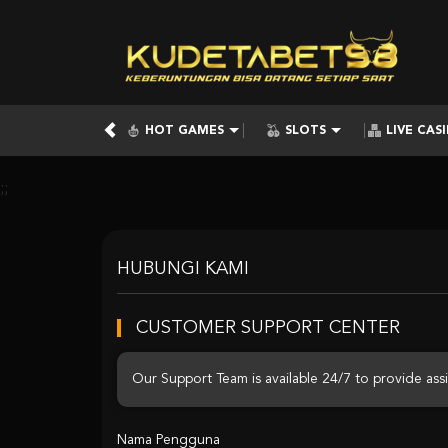
HOT GAMES
SLOTS
LIVE CAS
;;
HUBUNGI KAMI
CUSTOMER SUPPORT CENTER
Our Support Team is available 24/7 to provide ass
Nama Pengguna