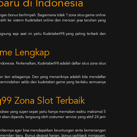
aru di Indonesia
gan bonus berlimpah. Bagaimana tidak ? zona situs game online
alih ke sistem Kudetabet online dan mencari jasa taruhan yang
gsung saja saat ini yaitu Kudetabet98 yang paling terbaik dan
Game Lengkap
donesia. Perkenalkan, Kudetabet98 adalah daftar situs zona situs
dan lain sebagainya. Dan yang menariknya adalah bila mendaftar
uk pemindahan saldo dari kudetabet game yang berlaku semuanya
99 Zona Slot Terbaik
withdraw yang super cepat yaitu hanya memakan waktu maksimal 5
akan dipandu langsung oleh costumer service yang aktif 24 jam
 membernya agar bisa mendapatkan keuntungan serta kemenangan
 member baru. Bonus deposit harian, bonus cashback mingguan,