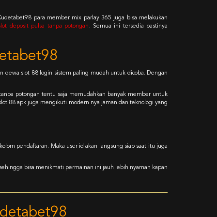
 Kudetabet98 para member mix parlay 365 juga bisa melakukan
 slot deposit pulsa tanpa potongan
.
Semua ini tersedia pastinya
detabet98
 dewa slot 88 login sistem paling mudah untuk dicoba. Dengan
a tanpa potongan tentu saja memudahkan banyak member untuk
 slot 88 apk juga mengikuti modern nya jaman dan teknologi yang
olom pendaftaran. Maka user id akan langsung siap saat itu juga
 sehingga bisa menikmati permainan ini jauh lebih nyaman kapan
udetabet98