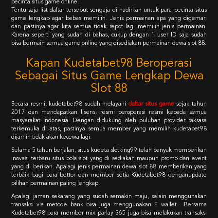
pecinta situs game online.
Tentu saja list daftar tersebut sengaja di hadirkan untuk para pecinta situs
game lengkap agar bebas memilih. Jenis permainan apa yang digemari
dan pastinya agar kita semua tidak repot lagi memilih jenis permainan.
Karena seperti yang sudah di bahas, cukup dengan 1 user ID saja sudah
bisa bermain semua game online yang disediakan permainan dewa slot 88.
Kapan Kudetabet98 Beroperasi
Sebagai Situs Game Lengkap Dewa
Slot 88
Secara resmi, kudetabet98 sudah melayani
daftar situs game
sejak tahun
2017 dan mendapatkan lisensi resmi beroperasi resmi kepada semua
masyarakat indonesia. Dengan didukung oleh puluhan provider raksasa
terkemuka di atas, pastinya semua member yang memilih kudetabet98
dijamin tidak akan kecewa lagi.
Selama 5 tahun berjalan, situs kudeta slotking99 telah banyak memberikan
inovasi terbaru situs bola slot yang di sediakan maupun promo dan event
yang di berikan. Apalagi jenis permainan dewa slot 88 memberikan yang
terbaik bagi para bettor dan member setia Kudetabet98 denganupdate
pilihan permainan paling lengkap.
Apalagi jaman sekarang yang sudah semakin maju, selain menggunakan
transaksi via metode bank bisa juga menggunakan E wallet . Bersama
Kudetabet98 para member mix parlay 365 juga bisa melakukan transaksi