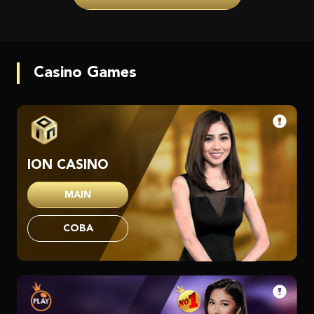
Casino Games
ION CASINO
MAIN
COBA