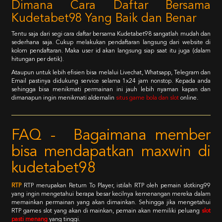
Dimana Cara Daftar Bersama
Kudetabet98 Yang Baik dan Benar
Tentu saja dari segi cara daftar bersama Kudetabet98 sangatlah mudah dan
sederhana saja. Cukup melakukan pendaftaran langsung dari website di
kolom pendaftaran. Maka user id akan langsung siap saat itu juga (dalam
hitungan per detik).
Ataupun untuk lebih efisien bisa melalui Livechat, Whatsapp, Telegram dan
Email pastinya didukung service selama 1x24 jam nonstop. Kepada anda
sehingga bisa menikmati permainan ini jauh lebih nyaman kapan dan
dimanapun ingin menikmati aldernalin
situs game bola dan slot
online.
FAQ - Bagaimana member
bisa mendapatkan maxwin di
kudetabet98
RTP
RTP merupakan Return To Player, istilah RTP oleh pemain slotking99
yang ingin mengetahui berapa besar kecilnya kemenangan mereka dalam
memainkan permainan yang akan dimainkan. Sehingga jika mengetahui
RTP games slot yang akan di mainkan, pemain akan memiliki peluang
slot
pasti menang
yang tinggi.