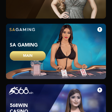
SA GAMING
MAIN
568WIN
CASINO