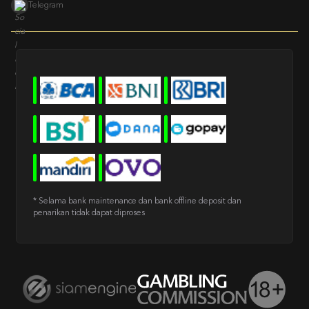
Telegram
* Selama bank maintenance dan bank offline deposit dan
penarikan tidak dapat diproses