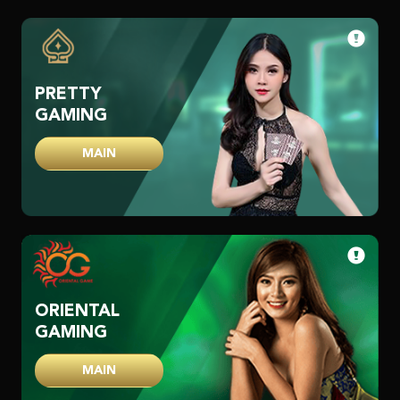
PRETTY
GAMING
MAIN
ORIENTAL
GAMING
MAIN