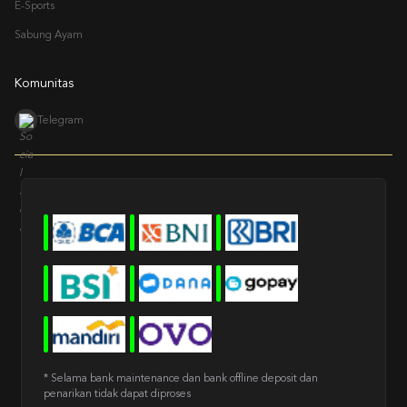
E-Sports
Sabung Ayam
Komunitas
Telegram
* Selama bank maintenance dan bank offline deposit dan
penarikan tidak dapat diproses