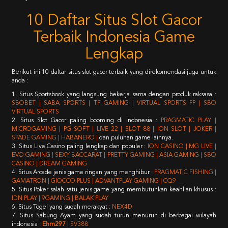
10 Daftar Situs Slot Gacor
Terbaik Indonesia Game
Lengkap
Berikut ini 10 daftar situs slot gacor terbaik yang direkomendasi juga untuk
anda :
1. Situs Sportsbook yang langsung bekerja sama dengan produk raksasa :
SBOBET | SABA SPORTS | TF GAMING | VIRTUAL SPORTS PP | SBO
VIRTUAL SPORTS
2. Situs Slot Gacor paling booming di indonesia :
PRAGMATIC PLAY |
MICROGAMING | PG SOFT | LIVE 22 | SLOT 88 | ION SLOT | JOKER |
SPADE GAMING | HABANERO |
dan puluhan game lainnya.
3. Situs Live Casino paling lengkap dan populer :
ION CASINO | MG LIVE |
EVO GAMING | SEXY BACCARAT | PRETTY GAMING | ASIA GAMING | SBO
CASINO | DREAM GAMING
4. Situs Arcade jenis game ringan yang menghibur :
PRAGMATIC FISHING |
GAMATRON | GIOCCO PLUS | ADVANTPLAY GAMING | CQ9
5. Situs Poker salah satu jenis game yang membutuhkan keahlian khusus :
IDN PLAY | 9GAMING | BALAK PLAY
6. Situs Togel yang sudah merakyat :
NEX4D
7. Situs Sabung Ayam yang sudah turun menurun di berbagai wilayah
indonesia :
Ehm297
| SV388