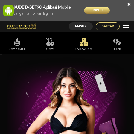
×
KUDETABET98 Aplikasi Mobile
UNDUH
Jangan tampilkan lagi hari ini
MASUK
DAFTAR
HOT GAMES
SLOTS
LIVE CASINO
RACE
;;